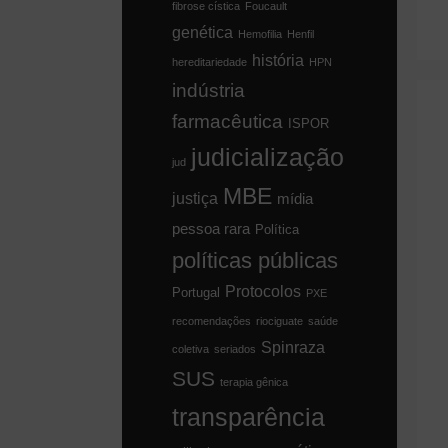
fibrose cística
Foucault
genética
Hemofilia
Henfil
história
hereditariedade
HPN
indústria
farmacêutica
ISPOR
judicialização
jud
MBE
justiça
mídia
pessoa rara
Política
políticas públicas
Protocolos
Portugal
PXE
recomendações
riociguate
saúde
Spinraza
coletiva
seriados
SUS
terapia gênica
transparência