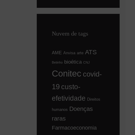
Nuvem de tags
ATS
AME
Anvisa
arte
bioética
Betinho
CNJ
Conitec
covid-
19
custo-
efetividade
Direitos
Doenças
humanos
raras
Farmacoeconomia