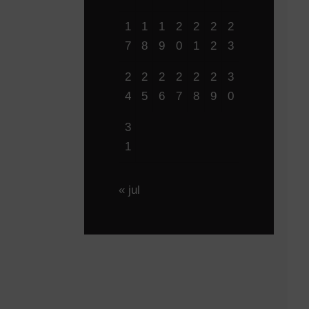
1
1
1
2
2
2
2
7
8
9
0
1
2
3
2
2
2
2
2
2
3
4
5
6
7
8
9
0
3
1
« jul