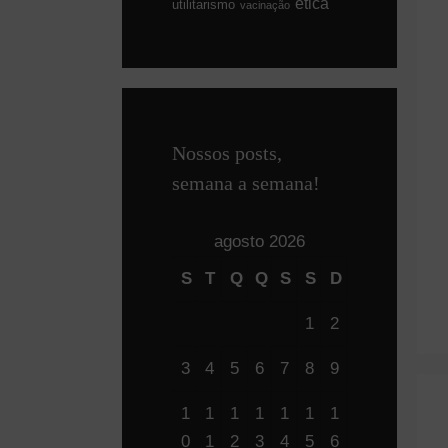
ética
utilitarismo
vacinação
Nossos posts,
semana a semana!
agosto 2026
S
T
Q
Q
S
S
D
1
2
3
4
5
6
7
8
9
1
1
1
1
1
1
1
0
1
2
3
4
5
6