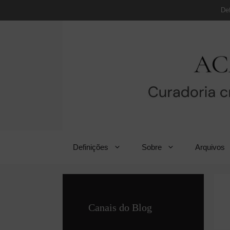
Pular
De
para
o
conteúdo
Definições
Sobre
Arquivos
Canais do Blog