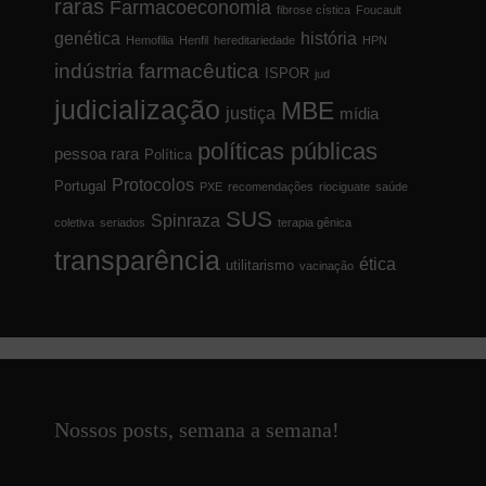
raras
Farmacoeconomia
fibrose cística
Foucault
genética
história
Hemofilia
Henfil
hereditariedade
HPN
indústria farmacêutica
ISPOR
jud
judicialização
MBE
justiça
mídia
políticas públicas
pessoa rara
Política
Protocolos
Portugal
PXE
recomendações
riociguate
saúde
SUS
Spinraza
coletiva
seriados
terapia gênica
transparência
ética
utilitarismo
vacinação
Nossos posts, semana a semana!