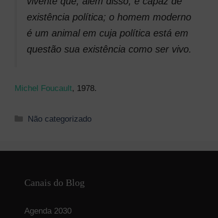
vivente que, além disso, é capaz de
existência política; o homem moderno
é um animal em cuja política está em
questão sua existência como ser vivo.
Michel Foucault
, 1978.
Categorias
Não categorizado
Canais do Blog
Agenda 2030