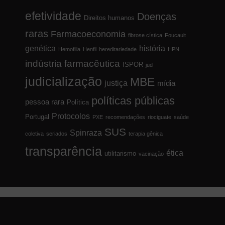
efetividade
Doenças
Direitos humanos
raras
Farmacoeconomia
fibrose cística
Foucault
genética
história
Hemofilia
Henfil
hereditariedade
HPN
indústria farmacêutica
ISPOR
jud
judicialização
MBE
justiça
mídia
políticas públicas
pessoa rara
Política
Protocolos
Portugal
PXE
recomendações
riociguate
saúde
SUS
Spinraza
coletiva
seriados
terapia gênica
transparência
ética
utilitarismo
vacinação