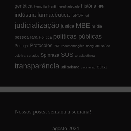
genética
história
Hemofilia
Henfil
hereditariedade
HPN
indústria farmacêutica
ISPOR
jud
judicialização
MBE
justiça
mídia
políticas públicas
pessoa rara
Política
Protocolos
Portugal
PXE
recomendações
riociguate
saúde
SUS
Spinraza
coletiva
seriados
terapia gênica
transparência
ética
utilitarismo
vacinação
Nossos posts, semana a semana!
agosto 2024