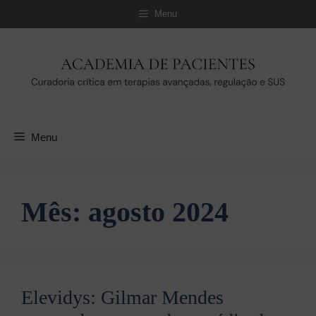
Pular
Menu
para
o
conteúdo
Menu
Mês:
agosto 2024
Elevidys: Gilmar Mendes