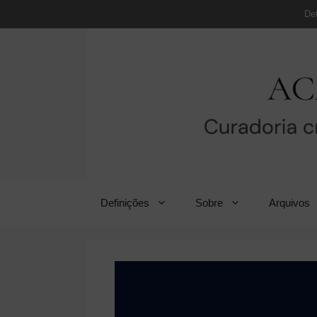
Pular
De
para
o
conteúdo
Definições
Sobre
Arquivos