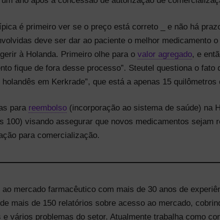
 um ano após a concessão de autorização de comercializa
típica é primeiro ver se o preço está correto _ e não há pra
nvolvidas deve ser dar ao paciente o melhor medicamento o
ugerir à Holanda. Primeiro olhe para o
valor agregado
, e ent
to fique de fora desse processo”. Steutel questiona o fat
 holandês em Kerkrade”, que está a apenas 15 quilômetros d
ias para
reembolso
(incorporação ao sistema de saúde) na H
os 100) visando assegurar que novos medicamentos sejam 
zação para comercialização.
so ao mercado farmacêutico com mais de 30 anos de experi
 de mais de 150 relatórios sobre acesso ao mercado, cobr
s e vários problemas do setor. Atualmente trabalha como co