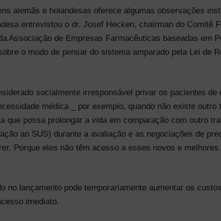
s alemãs e holandesas oferece algumas observações insti
desa entrevistou o dr. Josef Hecken, chairman do Comitê 
 da Associação de Empresas Farmacêuticas baseadas em Pes
sobre o modo de pensar do sistema amparado pela Lei de 
.
iderado socialmente irresponsável privar os pacientes de 
cessidade médica _ por exemplo, quando não existe outro t
apia que possa prolongar a vida em comparação com outro t
ração ao SUS) durante a avaliação e as negociações de pre
orrer. Porque eles não têm acesso a esses novos e melhores
do no lançamento pode temporariamente aumentar os custos
 acesso imediato.