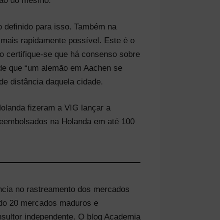
ção do mesmo.
zo definido para isso. Também na
 mais rapidamente possível. Este é o
ão certifique-se que há consenso sobre
o de que “um alemão em Aachen se
e distância daquela cidade.
olanda fizeram a VIG lançar a
reembolsados na Holanda em até 100
ência no rastreamento dos mercados
indo 20 mercados maduros e
nsultor independente. O blog Academia