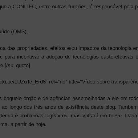
 que a CONITEC, entre outras funções, é responsável pela 
aúde (OMS),
ca das propriedades, efeitos e/ou impactos da tecnologia em
 para incentivar a adoção de tecnologias custo-efetivas 
e.[/su_quote]
utu.be/LUZuTe_Erd8″ rel=”no” title=”Vídeo sobre transparê
s daquele órgão e de agências assemelhadas a ele em todo 
ao longo dos três anos de existência deste blog. Também
demia e problemas logísticos, mas voltará em breve. Dad
ma, a partir de hoje.