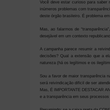
Você deve estar curioso para saber 
inúmeros problemas com transparênci
deste órgão brasileiro. É problema e
Mas, ao falarmos de “transparência”
desejável em um contexto republican
A campanha parece resumir a reivindi
decisões? Qual a extensão que a el
natureza (há os legítimos e os ilegít
Sou a favor de maior transparência 
será reivindicação dificil de ser aten
Mas, É IMPORTANTE DESTACAR ANT
e a transparência em seus processos
Resumindo: se a caixa preta da CONI