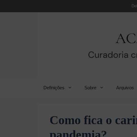
Pular
De
para
o
conteúdo
Definições
Sobre
Arquivos
Como fica o car
pandemia?