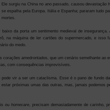
Ele surgiu na China no ano passado, causou devastação h
se espalha pela Europa. Itália e Espanha; pararam tudo p
mortes.
 baixo da porta um sentimento medieval de insegurança.
metrô, na máquina de ler cartões do supermercado, e iss
inário do medo.
os corações amedrontados, que um cenário semelhante ao eu
dias, com consequências imprevisíveis.
 pode vir a ser um cataclisma. Esse é o pano de fundo 
estar próximas umas das outras, mas, jamais podemos pe
ais ou
homecare
, precisam demasiadamente de carinho, p