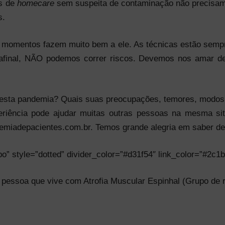
es de
homecare
sem suspeita de contaminação não precisam
s.
 momentos fazem muito bem a ele. As técnicas estão sempr
final, NÃO podemos correr riscos. Devemos nos amar de
esta pandemia? Quais suas preocupações, temores, modos d
riência pode ajudar muitas outras pessoas na mesma si
miadepacientes.com.br. Temos grande alegria em saber de v
opo” style=”dotted” divider_color=”#d31f54″ link_color=”#2c1
pessoa que vive com Atrofia Muscular Espinhal (Grupo de r