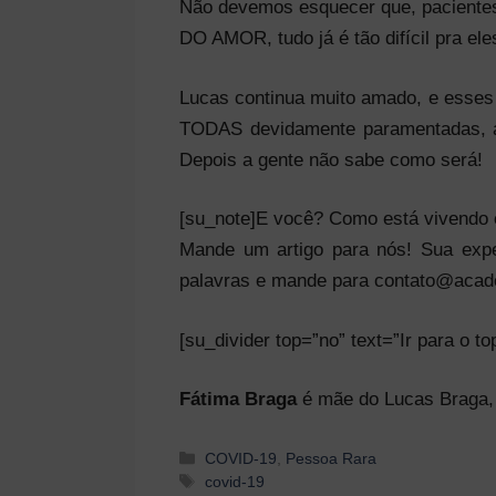
Não devemos esquecer que, pacient
DO AMOR, tudo já é tão difícil pra ele
Lucas continua muito amado, e esses
TODAS devidamente paramentadas, a
Depois a gente não sabe como será!
[su_note]E você? Como está vivendo 
Mande um artigo para nós! Sua expe
palavras e mande para contato@acade
[su_divider top=”no” text=”Ir para o t
Fátima Braga
é mãe do Lucas Braga, 
Categorias
COVID-19
,
Pessoa Rara
Tags
covid-19