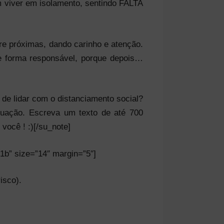
 viver em isolamento, sentindo FALTA
e próximas, dando carinho e atenção.
 forma responsável, porque depois…
e lidar com o distanciamento social?
tuação. Escreva um texto de até 700
ocê ! :)[/su_note]
b1b” size=”14″ margin=”5″]
isco).