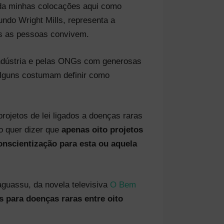
nda minhas colocações aqui como
ndo Wright Mills, representa a
is as pessoas convivem.
indústria e pelas ONGs com generosas
 alguns costumam definir como
rojetos de lei ligados a doenças raras
o quer dizer que
apenas oito projetos
onscientização para esta ou aquela
aguassu, da novela televisiva
O Bem
 para doenças raras entre oito