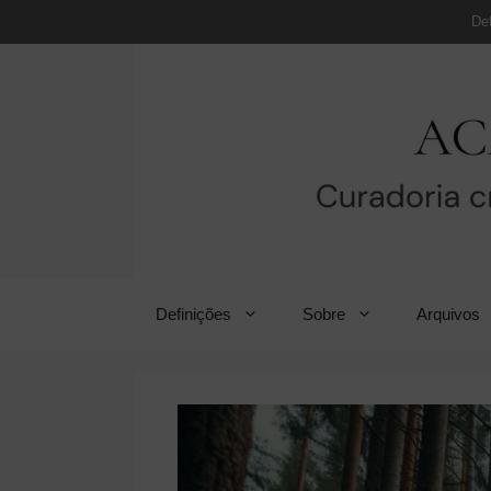
Pular
De
para
o
conteúdo
Definições
Sobre
Arquivos