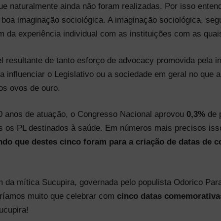
e naturalmente ainda não foram realizadas. Por isso ente
oa imaginação sociológica. A imaginação sociológica, segu
 da experiência individual com as instituições com as qua
l resultante de tanto esforço de advocacy promovida pela 
a influenciar o Legislativo ou a sociedade em geral no que
os ovos de ouro.
20 anos de atuação, o Congresso Nacional aprovou
0,3%
de p
s os PL destinados à saúde. Em números mais precisos iss
ndo que destes cinco foram para a criação de datas de c
 da mítica Sucupira, governada pelo populista Odorico Par
teríamos muito que celebrar com
cinco datas comemorativas
ucupira!