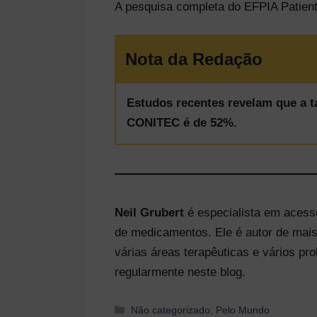
A pesquisa completa do EFPIA Patien
Nota da Redação
Estudos recentes revelam que a 
CONITEC é de 52%.
Neil Grubert
é especialista em acess
de medicamentos. Ele é autor de mai
várias áreas terapêuticas e vários pr
regularmente neste blog.
Categorias
Não categorizado
,
Pelo Mundo