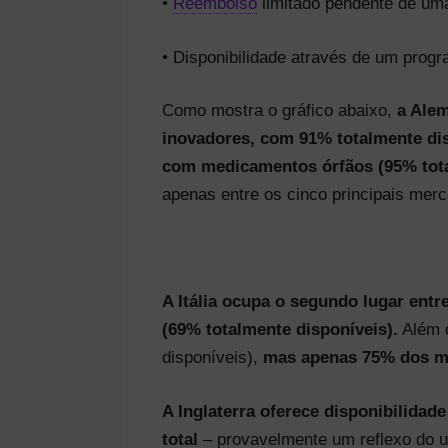
•
Reembolso
limitado pendente de uma
• Disponibilidade através de um prog
Como mostra o gráfico abaixo,
a Alem
inovadores, com 91% totalmente dis
com medicamentos órfãos (95% tota
apenas entre os cinco principais me
A Itália ocupa o segundo lugar ent
(69% totalmente disponíveis).
Além d
disponíveis),
mas apenas 75% dos m
A Inglaterra oferece disponibilida
total
– provavelmente um reflexo do u