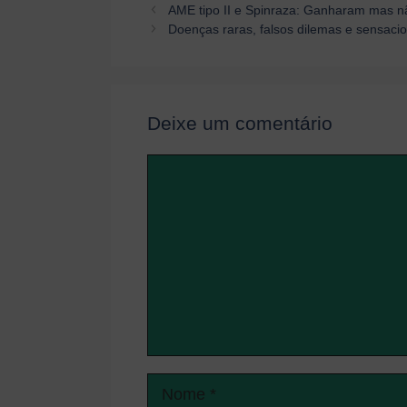
Navegação
AME tipo II e Spinraza: Ganharam mas n
de
Doenças raras, falsos dilemas e sensaci
post
Deixe um comentário
Comentário
Nome