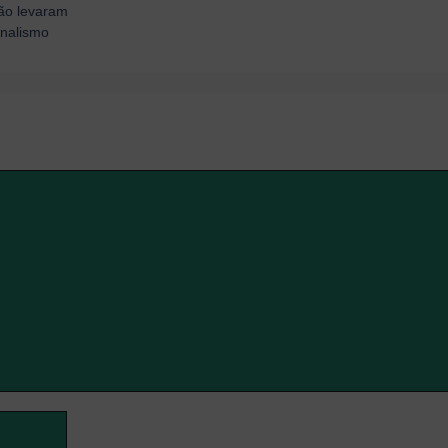
ão levaram
onalismo