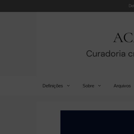
Pular
De
para
o
conteúdo
Definições
Sobre
Arquivos