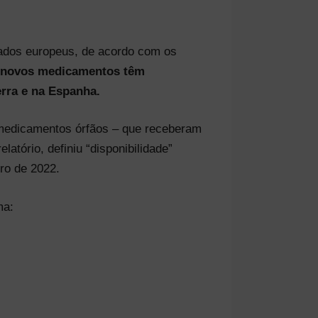
cados europeus, de acordo com os
 novos medicamentos têm
rra e na Espanha.
 medicamentos órfãos – que receberam
atório, definiu “disponibilidade”
iro de 2022.
ma: