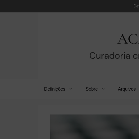
Pular
De
para
o
conteúdo
Definições
Sobre
Arquivos