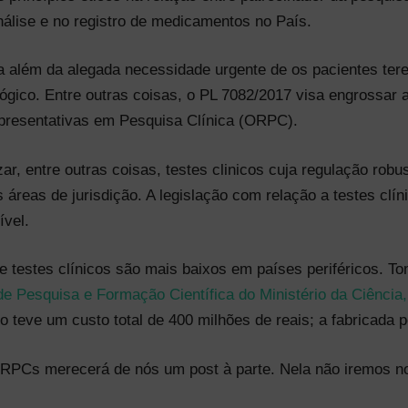
nálise e no registro de medicamentos no País.
ra além da alegada necessidade urgente de os pacientes t
ógico. Entre outras coisas, o PL 7082/2017 visa engrossar a 
epresentativas em Pesquisa Clínica (ORPC).
zar, entre outras coisas, testes clinicos cuja regulação ro
áreas de jurisdição. A legislação com relação a testes clí
ível.
e testes clínicos são mais baixos em países periféricos. T
de Pesquisa e Formação Científica do Ministério da Ciência
ro teve um custo total de 400 milhões de reais; a fabricada p
ORPCs merecerá de nós um post à parte. Nela não iremos no