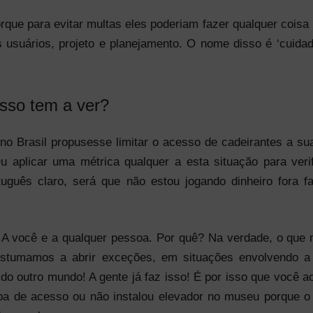
orque para evitar multas eles poderiam fazer qualquer cois
 usuários, projeto e planejamento. O nome disso é ‘cuidado
isso tem a ver?
 Brasil propusesse limitar o acesso de cadeirantes a suas
Ou aplicar uma métrica qualquer a esta situação para veri
guês claro, será que não estou jogando dinheiro fora f
o? A você e a qualquer pessoa. Por quê? Na verdade, o que
ostumamos a abrir exceções, em situações envolvendo a 
 do outro mundo! A gente já faz isso! É por isso que você 
ampa de acesso ou não instalou elevador no museu porque