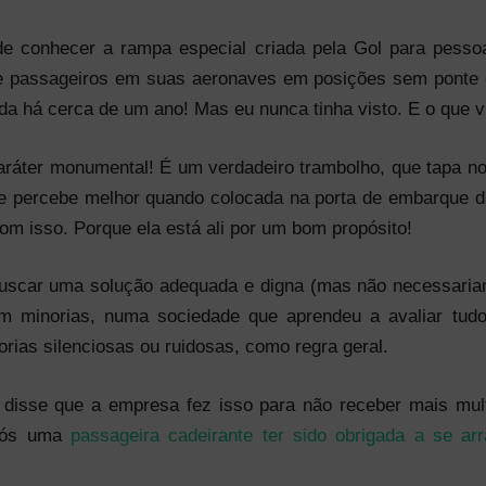
e conhecer a rampa especial criada pela Gol para pesso
e passageiros em suas aeronaves em posições sem ponte d
da há cerca de um ano! Mas eu nunca tinha visto. E o que vi
 caráter monumental! É um verdadeiro trambolho, que tapa n
te percebe melhor quando colocada na porta de embarque
m isso. Porque ela está ali por um bom propósito!
uscar uma solução adequada e digna (mas não necessariam
am minorias, numa sociedade que aprendeu a avaliar tu
rias silenciosas ou ruidosas, como regra geral.
disse que a empresa fez isso para não receber mais mul
após uma
passageira cadeirante ter sido obrigada a se ar