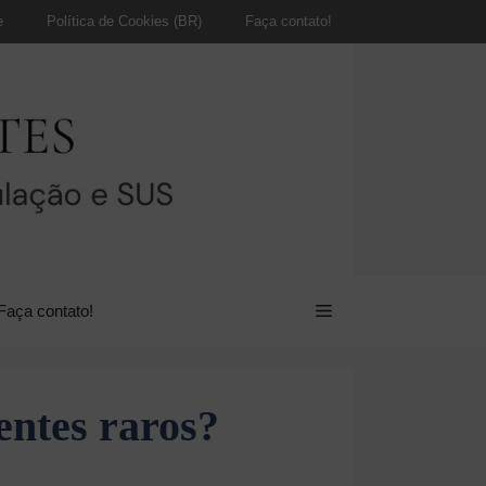
e
Política de Cookies (BR)
Faça contato!
Faça contato!
entes raros?