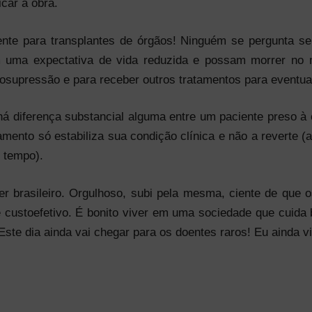
icar a obra.
te para transplantes de órgãos! Ninguém se pergunta se 
m uma expectativa de vida reduzida e possam morrer no 
nosupressão e para receber outros tratamentos para eventu
á diferença substancial alguma entre um paciente preso à
mento só estabiliza sua condição clínica e não a reverte 
o tempo).
 brasileiro. Orgulhoso, subi pela mesma, ciente de que o
e custoefetivo. É bonito viver em uma sociedade que cuid
Este dia ainda vai chegar para os doentes raros! Eu ainda vi