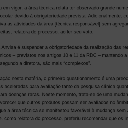
u em vigor, a área técnica relata ter observado grande núm
colar devido à obrigatoriedade prevista. Adicionalmente, c
iva as atividades da área [técnica responsável] sem agregar 
itas, relatora do processo, ao ler seu voto.
 Anvisa é suspender a obrigatoriedade da realização das r
ínicos – previstos nos artigos 10 e 11 da RDC – mantendo 
segundo a diretora, são mais “complexos”.
cação nesta matéria, o primeiro questionamento é uma preo
s aceleradas para avaliação tanto da pesquisa clínica quant
para doenças raras. Neste momento, trata-se de uma muda
favorecer que outros produtos possam ser avaliados no âmbi
 que a área técnica se manifestou favorável à mudança sem
e, como relatora do processo, preferiu recomendar que os 