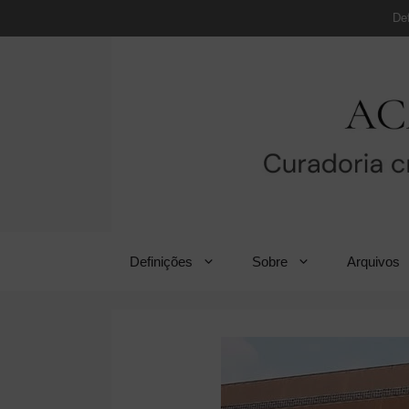
Pular
De
para
o
conteúdo
Definições
Sobre
Arquivos