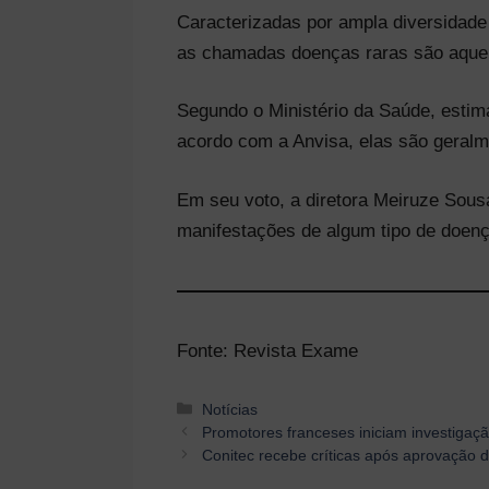
Caracterizadas por ampla diversidad
as chamadas doenças raras são aquel
Segundo o Ministério da Saúde, estima
acordo com a Anvisa, elas são geralme
Em seu voto, a diretora Meiruze Sous
manifestações de algum tipo de doenç
Fonte: Revista Exame
Categorias
Notícias
Navegação
Promotores franceses iniciam investigação
de
Conitec recebe críticas após aprovação 
post