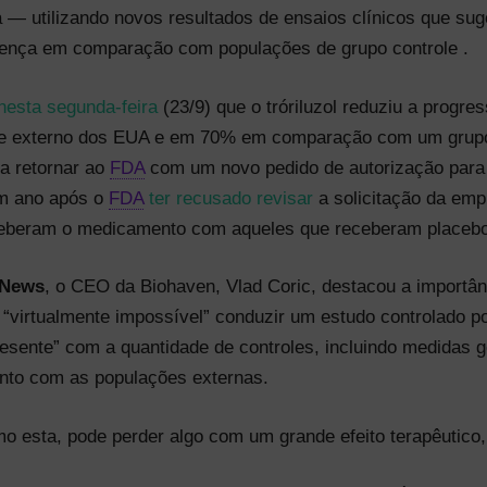
 utilizando novos resultados de ensaios clínicos que sug
doença em comparação com populações de grupo controle .
nesta segunda-feira
(23/9) que o tróriluzol reduziu a prog
e externo dos EUA e em 70% em comparação com um grupo d
ja retornar ao
FDA
com um novo pedido de autorização para
um ano após o
FDA
ter recusado revisar
a solicitação da em
eceberam o medicamento com aqueles que receberam place
 News
, o CEO da Biohaven, Vlad Coric, destacou a importân
a “virtualmente impossível” conduzir um estudo controlado p
resente” com a quantidade de controles, incluindo medidas g
nto com as populações externas.
 esta, pode perder algo com um grande efeito terapêutico