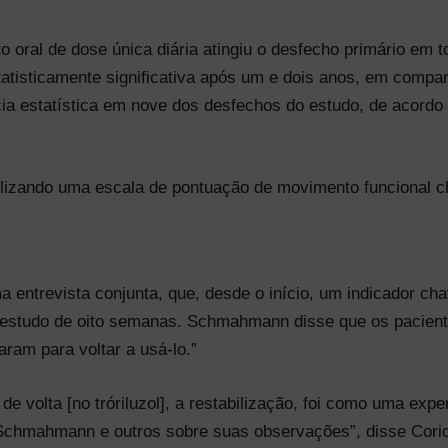
 oral de dose única diária atingiu o desfecho primário em 
tatisticamente significativa após um e dois anos, em compa
cância estatística em nove dos desfechos do estudo, de aco
tilizando uma escala de pontuação de movimento funcional
ntrevista conjunta, que, desde o início, um indicador ch
 estudo de oito semanas. Schmahmann disse que os pacient
ram para voltar a usá-lo.”
 volta [no tróriluzol], a restabilização, foi como uma expe
chmahmann e outros sobre suas observações”, disse Coric.