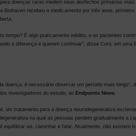
s para doenças raras medem seus desfechos primários mai
a Biohaven recebeu o medicamento por três anos, primeiro 
berta.
o tempo? É algo praticamente inédito, e os pacientes conti
tando a diferença e querem continuar”, disse Coric em uma 
a doença, é necessário observar um período mais longo”, 
dos investigadores do estudo, ao
Endpoints News
.
ol, um tratamento para a doença neurodegenerativa esclerose
odegenerativa na qual as pessoas perdem gradualmente a ca
cil equilibrar-se, caminhar e falar. Atualmente, não existem