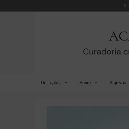
Pular
De
para
o
conteúdo
Definições
Sobre
Arquivos