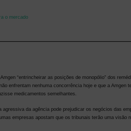
ara o mercado
 Amgen “entrincheirar as posições de monopólio” dos remédi
não enfrentam nenhuma concorrência hoje e que a Amgen ter
oduzisse medicamentos semelhantes.
da agressiva da agência pode prejudicar os negócios das e
lgumas empresas apostam que os tribunais terão uma visão n