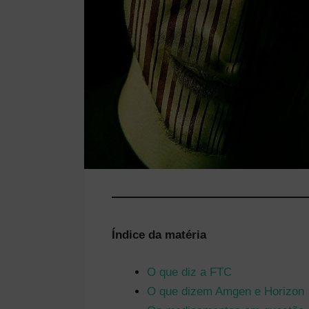
Índice da matéria
O que diz a FTC
O que dizem Amgen e Horizon