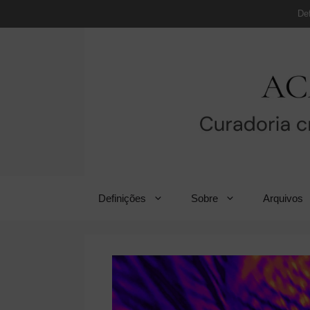
Pular
De
para
o
conteúdo
Definições
Sobre
Arquivos