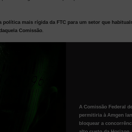
 política mais rígida da FTC para um setor que habitu
 daquela Comissão
.
A Comissão Federal d
permitiria à Amgen la
bloquear a concorrênc
alto custo da Horizon.