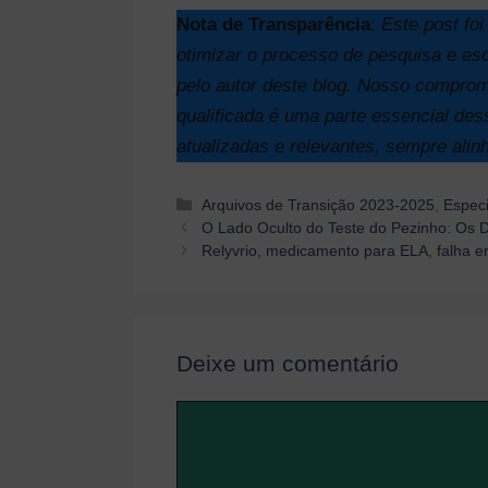
Nota de Transparência
:
Este post foi
otimizar o processo de pesquisa e esc
pelo autor deste blog. Nosso comprom
qualificada é uma parte essencial des
atualizadas e relevantes, sempre alin
Categorias
Arquivos de Transição 2023-2025
,
Especi
Navegação
O Lado Oculto do Teste do Pezinho: Os D
de
Relyvrio, medicamento para ELA, falha e
post
Deixe um comentário
Comentário