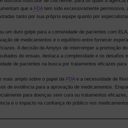
e distrofia muscular de Duchenne, para os quais a agênci
argumentam que a
FDA
tem sido excessivamente permissiva,
ntadas tanto por sua própria equipe quanto por especialista
ou um duro golpe para a comunidade de pacientes com EL
ovação de medicamentos e o equilíbrio entre fornecer espera
ficazes. A decisão da Amylyx de interromper a promoção d
esultados do ensaio, destaca a complexidade e os desafios 
idade de pacientes na busca por tratamentos eficazes para
e mais amplo sobre o papel da
FDA
e a necessidade de flexi
osos de evidência para a aprovação de medicamentos. Enqu
specialmente para doenças sem cura ou tratamentos eficazes
ência e o impacto na confiança do público nos medicamento