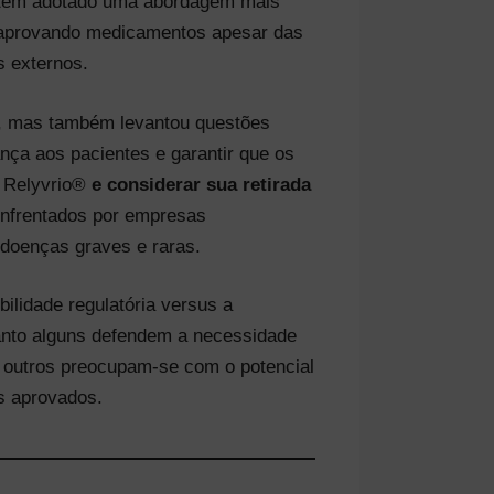
a tem adotado uma abordagem mais
 aprovando medicamentos apesar das
s externos.
A, mas também levantou questões
nça aos pacientes e garantir que os
o Relyvrio®
e considerar sua retirada
enfrentados por empresas
 doenças graves e raras.
bilidade regulatória versus a
anto alguns defendem a necessidade
, outros preocupam-se com o potencial
s aprovados.