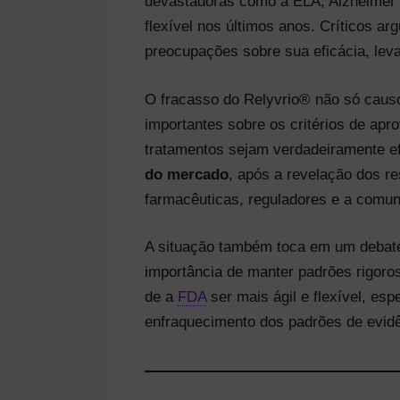
devastadoras como a ELA, Alzheimer 
flexível nos últimos anos. Críticos 
preocupações sobre sua eficácia, leva
O fracasso do Relyvrio® não só caus
importantes sobre os critérios de apr
tratamentos sejam verdadeiramente e
do mercado
, após a revelação dos r
farmacêuticas, reguladores e a comun
A situação também toca em um debat
importância de manter padrões rigor
de a
FDA
ser mais ágil e flexível, e
enfraquecimento dos padrões de evid