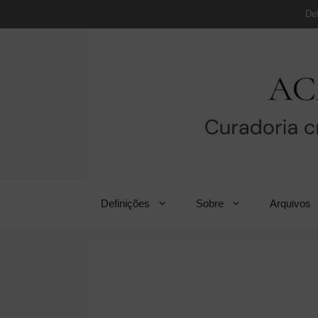
Pular
De
para
o
conteúdo
Definições
Sobre
Arquivos