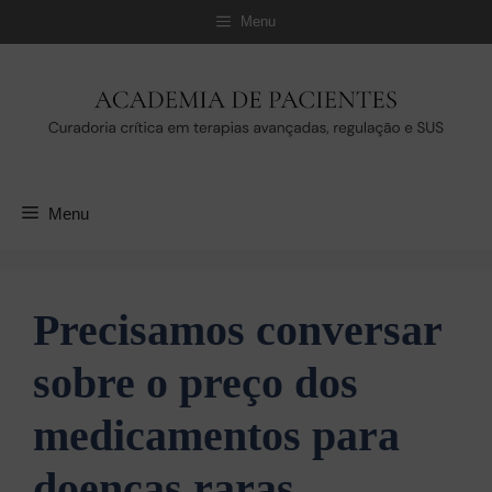
Pular
Menu
para
o
conteúdo
Menu
Precisamos conversar
sobre o preço dos
medicamentos para
doenças raras