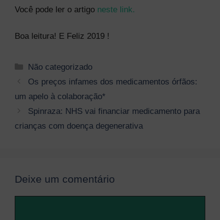
Você pode ler o artigo
neste link.
Boa leitura! E Feliz 2019 !
Categorias
Não categorizado
Navegação
Os preços infames dos medicamentos órfãos:
de
um apelo à colaboração*
post
Spinraza: NHS vai financiar medicamento para
crianças com doença degenerativa
Deixe um comentário
Comentário